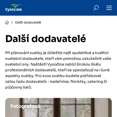
Skip
to
main
content
/
Další dodavatelé
Další dodavatelé
Při plánování svatby je důležité najít spolehlivé a kvalitní
svatební dodavatele, kteří vám pomohou uskutečnit vaše
svatební sny. Naštěstí Vysočina nabízí širokou škálu
profesionálních dodavatelů, kteří se specializují na různé
aspekty svatby. Pro svou svatbu budete potřebovat
celou řadu dodavatelů - kadeřnice, floristky, catering či
půjčovny šatů.
Obrázek
Fotografové