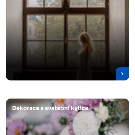
Obrázek
Dekorace a svatební kytice