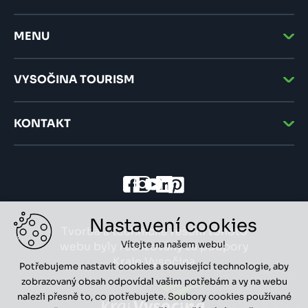
MENU
VYSOČINA TOURISM
KONTAKT
Nastavení cookies
Tvorba a technické řešení tohoto
Vítejte na našem webu!
webu byly realizovány za podpory
Kraje Vysočina
Potřebujeme nastavit cookies a související technologie, aby
zobrazovaný obsah odpovídal vašim potřebám a vy na webu
nalezli přesně to, co potřebujete. Soubory cookies používané