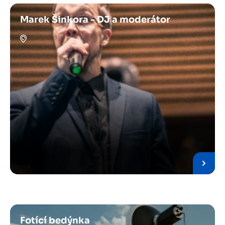
Marek Šinkora - DJ a moderátor
Fotící bedýnka