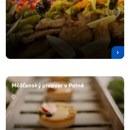
Měšťanský pivovar v Polné