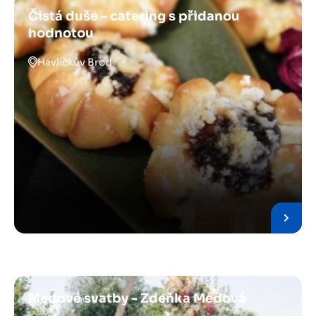
Čistá duše – catering s přidanou
hodnotou
Havlíčkův Brod
Medové svatby - Zdeňka Medová