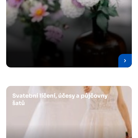
Obrázek
Svatební líčení, účesy a půjčovny
šatů