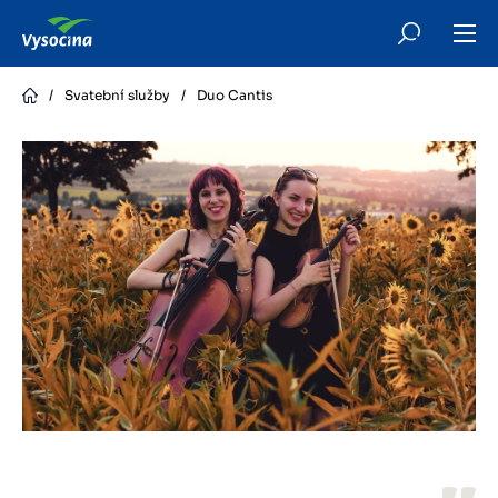
Skip
to
main
content
/
Svatební služby
/
Duo Cantis