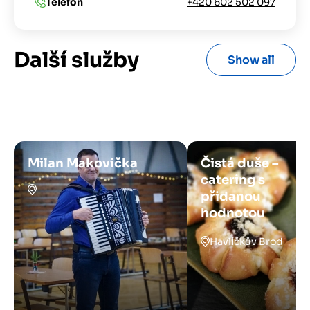
Telefon
+420 602 502 097
Další služby
Show all
Milan Makovička
Čistá duše –
catering s
přidanou
hodnotou
Havlíčkův Brod