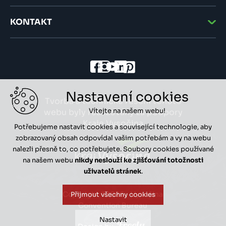
KONTAKT
Nastavení cookies
Tvorba a technické řešení tohoto
Vítejte na našem webu!
webu byly realizovány za podpory
Kraje Vysočina
Potřebujeme nastavit cookies a související technologie, aby
zobrazovaný obsah odpovídal vašim potřebám a vy na webu
nalezli přesně to, co potřebujete. Soubory cookies používané
na našem webu
nikdy neslouží ke zjišťování totožnosti
uživatelů stránek
.
Copyright ©2026 - Vysočina
Přijmout všechny cookies
Convention Bureau
Nastavit