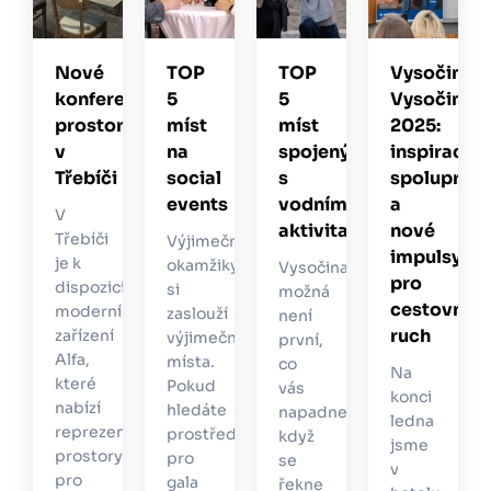
Nové
TOP
TOP
Vysočina
konferenční
5
5
Vysočině
TROKOL
prostory
míst
míst
2025:
v
na
spojených
inspirace,
NÍ
Třebíči
social
s
spoluprác
events
vodními
a
V
aktivitami
nové
Třebíči
Výjimečné
BUILDINGY
impulsy
je k
okamžiky
Vysočina
pro
dispozici
si
možná
e
cestovní
moderní
zaslouží
není
nu
ruch
zařízení
výjimečná
první,
Alfa,
místa.
co
Na
které
Pokud
vás
kola
konci
nabízí
hledáte
napadne,
e
ledna
reprezentativní
prostředí
když
,
jsme
prostory
pro
se
v
pro
gala
řekne
íky