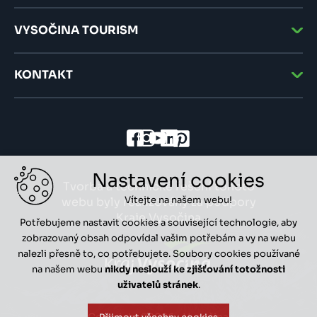
VYSOČINA TOURISM
KONTAKT
Nastavení cookies
Tvorba a technické řešení tohoto
Vítejte na našem webu!
webu byly realizovány za podpory
Kraje Vysočina
Potřebujeme nastavit cookies a související technologie, aby
zobrazovaný obsah odpovídal vašim potřebám a vy na webu
nalezli přesně to, co potřebujete. Soubory cookies používané
na našem webu
nikdy neslouží ke zjišťování totožnosti
uživatelů stránek
.
Copyright ©2026 - Vysočina