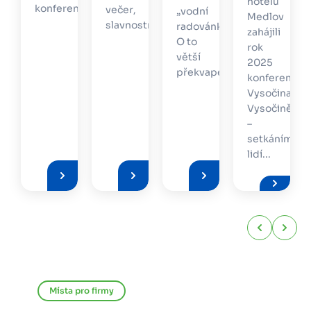
hotelu
konference...
večer,
„vodní
Medlov
slavnostní...
radovánky“.
zahájili
O to
e
rok
větší
2025
překvapení...
konferencí
Vysočina
Vysočině
–
setkáním
lidí...
Místa pro firmy