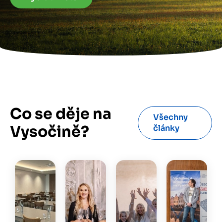
Co se děje na
Všechny
Vysočině?
články
Obrázek
Obrázek
Obrázek
Obrázek
O