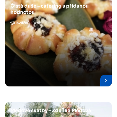
Čistá duše – catering s přidanou
hodnotou
Havlíčkův Brod
Medové svatby - Zdeňka Medová