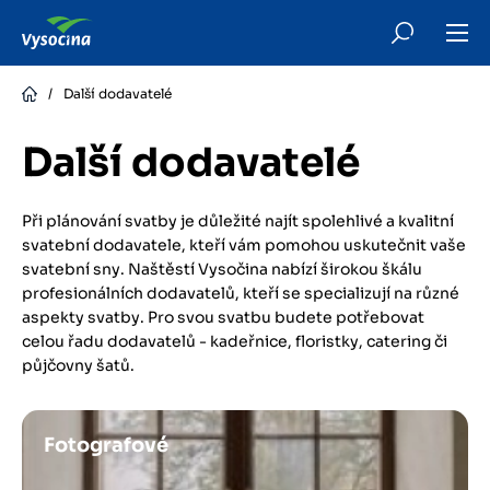
Skip
to
main
content
/
Další dodavatelé
Další dodavatelé
Při plánování svatby je důležité najít spolehlivé a kvalitní
svatební dodavatele, kteří vám pomohou uskutečnit vaše
svatební sny. Naštěstí Vysočina nabízí širokou škálu
profesionálních dodavatelů, kteří se specializují na různé
aspekty svatby. Pro svou svatbu budete potřebovat
celou řadu dodavatelů - kadeřnice, floristky, catering či
půjčovny šatů.
Obrázek
Fotografové