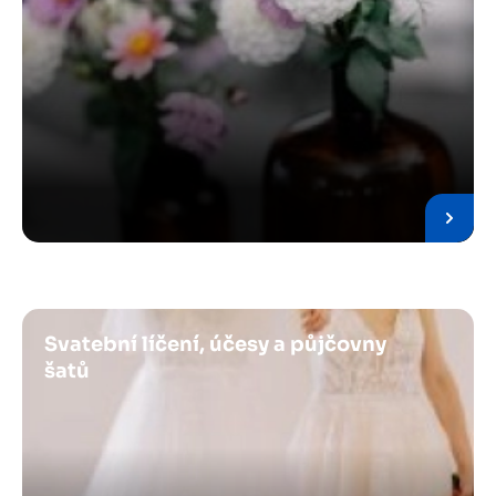
Obrázek
Svatební líčení, účesy a půjčovny
šatů