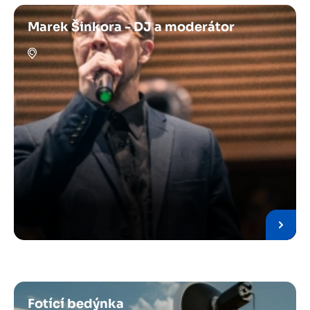
Marek Šinkora - DJ a moderátor
Fotící bedýnka