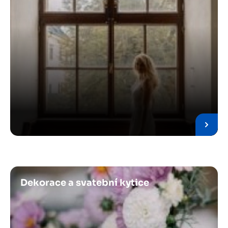
Obrázek
Dekorace a svatební kytice