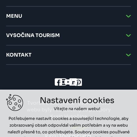
MENU
VYSOČINA TOURISM
KONTAKT
Nastavení cookies
Tvorba a technické řešení tohoto
Vítejte na našem webu!
webu byly realizovány za podpory
Kraje Vysočina
Potřebujeme nastavit cookies a související technologie, aby
zobrazovaný obsah odpovídal vašim potřebám a vy na webu
nalezli přesně to, co potřebujete. Soubory cookies používané