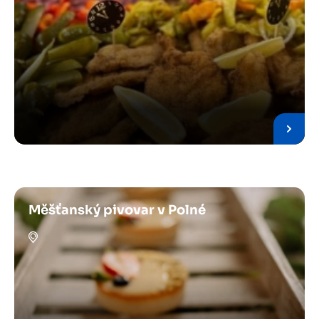
Měšťanský pivovar v Polné