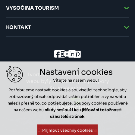
VYSOČINA TOURISM
KONTAKT
Nastavení cookies
Tvorba a technické řešení tohoto
Vítejte na našem webu!
webu byly realizovány za podpory
Kraje Vysočina
Potřebujeme nastavit cookies a související technologie, aby
zobrazovaný obsah odpovídal vašim potřebám a vy na webu
nalezli přesně to, co potřebujete. Soubory cookies používané
na našem webu
nikdy neslouží ke zjišťování totožnosti
uživatelů stránek
.
Copyright ©2026 - Vysočina
Přijmout všechny cookies