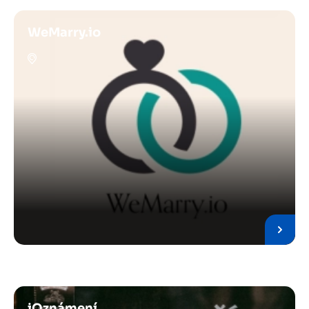
WeMarry.io
iOznámení