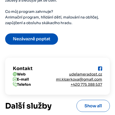
zábavy a sledujte jak se baví.
Co můj program zahrnuje?
Animační program, hlídání dětí, malování na obličej,
zapůjčení a obsluhu skákacího hradu.
Nezávazně poptat
Kontakt
Web
udelameradost.cz
E-mail
mi.kicerkova@gmail.com
Telefon
+420 775 388 537
Další služby
Show all