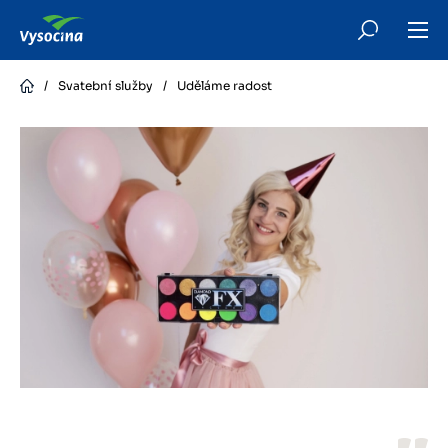
Skip
to
main
content
/
Svatební služby
/
Uděláme radost