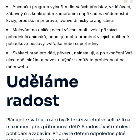
Animační program vytvořím dle Vašich představ, vzdělávací,
zábavný či s konkrétním zaměřením například na vědomostní
kvízy, předškolní přípravu, tvořivé dílničky či angličtinu.
Malování na obličej ocení všichni malí i velcí příznivci
pohádek či animáků, neboť je mohu proměnit v jejich oblíbené
pohádkové postavy, zvířátka nebo superhrdiny.
Skákací hrad pro děti, přivezu, nainstaluji, a po skončení Vaši
akce opět složím a odvezu. Výběr si můžete prohlédnout na
mém webu.
Uděláme
radost
Plánujete svatbu, a rádi by Jste si svatební veselí užili na
maximum i přes přítomnost dětí? S radostí Vaši ratolest
pohlídám a zabavím! Připravte dětem odpoledne plné