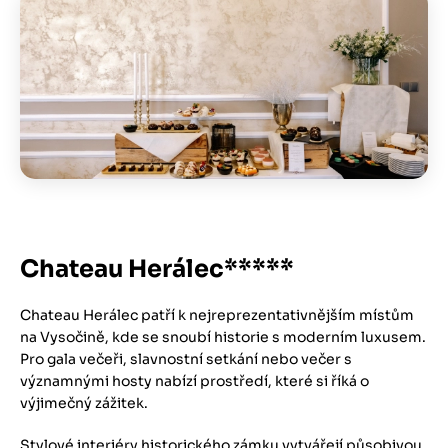
Obrázek
Chateau Herálec*****
Chateau Herálec patří k nejreprezentativnějším místům
na Vysočině, kde se snoubí historie s moderním luxusem.
Pro gala večeři, slavnostní setkání nebo večer s
významnými hosty nabízí prostředí, které si říká o
výjimečný zážitek.
​Stylové interiéry historického zámku vytvářejí působivou