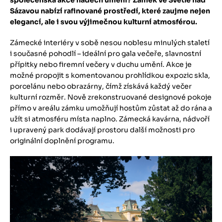
Sázavou nabízí rafinované prostředí, které zaujme nejen
elegancí, ale i svou výjimečnou kulturní atmosférou.
​Zámecké interiéry v sobě nesou noblesu minulých staletí
i současné pohodlí – ideální pro gala večeře, slavnostní
přípitky nebo firemní večery v duchu umění. Akce je
možné propojit s komentovanou prohlídkou expozic skla,
porcelánu nebo obrazárny, čímž získává každý večer
kulturní rozměr. Nově zrekonstruované designové pokoje
přímo v areálu zámku umožňují hostům zůstat až do rána a
užít si atmosféru místa naplno. Zámecká kavárna, nádvoří
i upravený park dodávají prostoru další možnosti pro
originální doplnění programu.