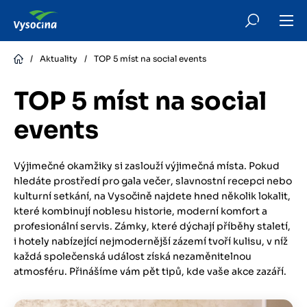
Skip
to
main
content
/
Aktuality
/
TOP 5 míst na social events
TOP 5 míst na social
events
Výjimečné okamžiky si zaslouží výjimečná místa. Pokud
hledáte prostředí pro gala večer, slavnostní recepci nebo
kulturní setkání, na Vysočině najdete hned několik lokalit,
které kombinují noblesu historie, moderní komfort a
profesionální servis. Zámky, které dýchají příběhy staletí,
i hotely nabízející nejmodernější zázemí tvoří kulisu, v níž
každá společenská událost získá nezaměnitelnou
atmosféru. Přinášíme vám pět tipů, kde vaše akce zazáří.