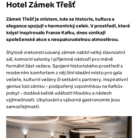
Hotel Zámek Třešť
Zámek Třešť je místem, kde se historie, kultura a
elegance spojují v harmonický celek. V prostředí, které
kdysi inspirovalo Franze Kafku, dnes vznikají
společenské akce s neopakovatelnou atmosférou.
​Stylově zrekonstruovaný zámek nabízí velký slavnostní
sál, komorní salonky i příjemné nádvoří pro méně
formální část večera. Spojení historického prostředí s
moderním komfortem z něj činí ideální místo pro gala
večeře, kulturní večery či setkání s partnery. Inspirativní
genius loci zámku – podpořený vzpomínkou na Kafkův
pobyt – dodává každé události hloubku a nádech
výjimečnosti. Ubytování a výborná gastronomie jsou
samozřejmostí.