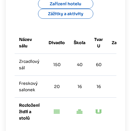
Zařízení hotelu
Zážitky a aktivity
Název
Tvar
Divadlo
Škola
Zasedání
sálu
U
Zrcadlový
150
40
60
40
sál
Freskový
20
16
16
12
salonek
Rozložení
židlí a
stolů