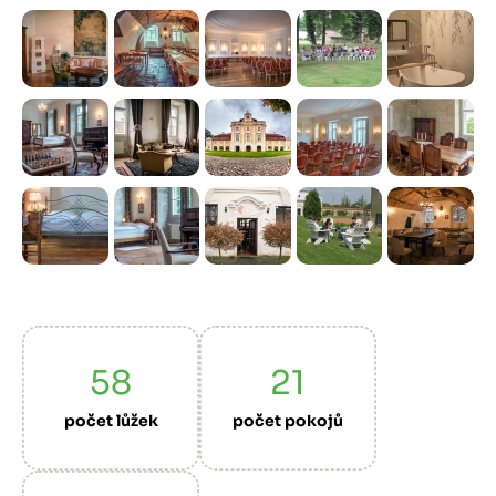
Předchozí
Další
58
21
počet lůžek
počet pokojů