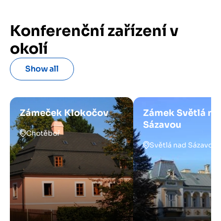
Konferenční zařízení v
okolí
Show all
Zámeček Klokočov
Zámek Světlá na
Sázavou
Chotěboř
Světlá nad Sázavou