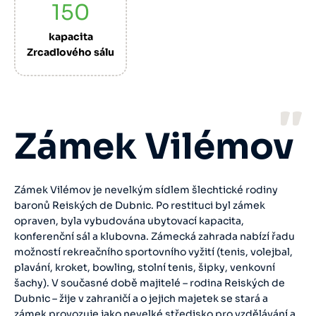
150
kapacita
Zrcadlového sálu
Zámek Vilémov
Zámek Vilémov je nevelkým sídlem šlechtické rodiny
baronů Reiských de Dubnic. Po restituci byl zámek
opraven, byla vybudována ubytovací kapacita,
konferenční sál a klubovna. Zámecká zahrada nabízí řadu
možností rekreačního sportovního vyžití (tenis, volejbal,
plavání, kroket, bowling, stolní tenis, šipky, venkovní
šachy). V současné době majitelé – rodina Reiských de
Dubnic – žije v zahraničí a o jejich majetek se stará a
zámek provozuje jako nevelké středisko pro vzdělávání a