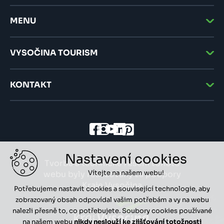
MENU
VYSOČINA TOURISM
KONTAKT
Nastavení cookies
Tvorba a technické řešení tohoto
Vítejte na našem webu!
webu byly realizovány za podpory
Kraje Vysočina
Potřebujeme nastavit cookies a související technologie, aby
zobrazovaný obsah odpovídal vašim potřebám a vy na webu
nalezli přesně to, co potřebujete. Soubory cookies používané
na našem webu
nikdy neslouží ke zjišťování totožnosti