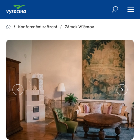
Skip
to
main
content
/
Konferenční zařízení
/
Zámek Vilémov
Předchozí
Další