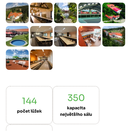
Předchozí
Další
350
144
kapacita
počet lůžek
největšího sálu