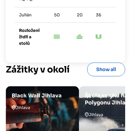
Julián
50
20
36
15
Rozložení
židlí a
stolů
Zážitky v okolí
Show all
Black Wall Jihlava
Škola smyku na
Polygonu Jihlav
Jihlava
Jihlava