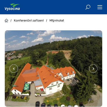
Skip
to
main
content
/
Konferenční zařízení
/
Mlýnhotel
Předchozí
Další