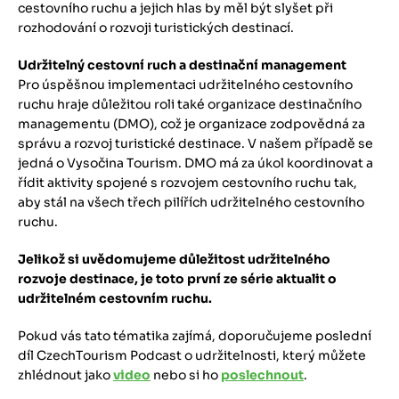
cestovního ruchu a jejich hlas by měl být slyšet při
rozhodování o rozvoji turistických destinací.
Udržitelný cestovní ruch a destinační management
Pro úspěšnou implementaci udržitelného cestovního
ruchu hraje důležitou roli také organizace destinačního
managementu (DMO), což je organizace zodpovědná za
správu a rozvoj turistické destinace. V našem případě se
jedná o Vysočina Tourism. DMO má za úkol koordinovat a
řídit aktivity spojené s rozvojem cestovního ruchu tak,
aby stál na všech třech pilířích udržitelného cestovního
ruchu.
Jelikož si uvědomujeme důležitost udržitelného
rozvoje destinace, je toto první ze série aktualit o
udržitelném cestovním ruchu.
Pokud vás tato tématika zajímá, doporučujeme poslední
díl CzechTourism Podcast o udržitelnosti, který můžete
zhlédnout jako
video
nebo si ho
poslechnout
.