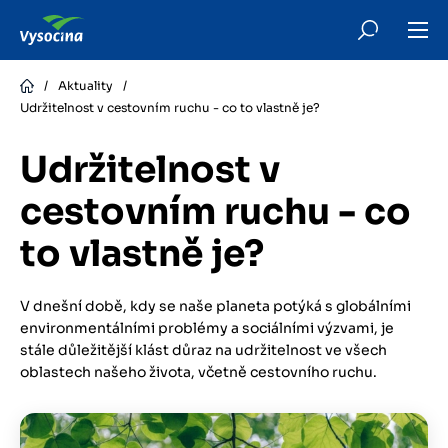
Skip
to
main
content
/
Aktuality
/
Udržitelnost v cestovním ruchu - co to vlastně je?
Udržitelnost v
cestovním ruchu - co
to vlastně je?
V dnešní době, kdy se naše planeta potýká s globálními
environmentálními problémy a sociálními výzvami, je
stále důležitější klást důraz na udržitelnost ve všech
oblastech našeho života, včetně cestovního ruchu.
Obrázek