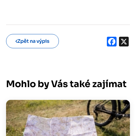
Fac
X
Zpět na výpis
Mohlo by Vás také zajímat
Obrázek