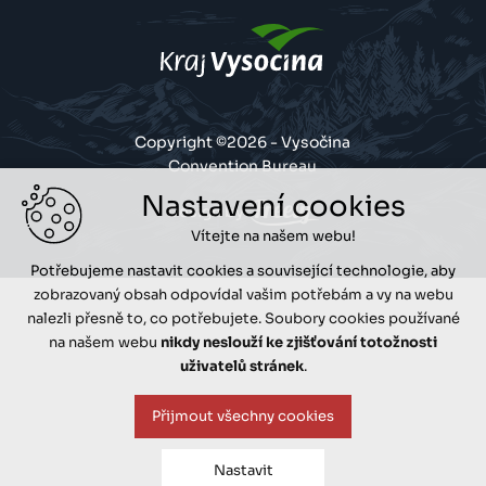
Copyright ©2026 - Vysočina
Convention Bureau
Nastavení cookies
Design by
Vítejte na našem webu!
Potřebujeme nastavit cookies a související technologie, aby
zobrazovaný obsah odpovídal vašim potřebám a vy na webu
nalezli přesně to, co potřebujete. Soubory cookies používané
na našem webu
nikdy neslouží ke zjišťování totožnosti
uživatelů stránek
.
Přijmout všechny cookies
Nastavit