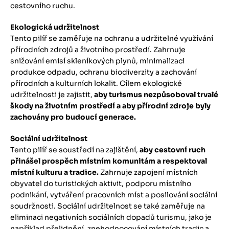
cestovního ruchu.
Ekologická udržitelnost
Tento pilíř se zaměřuje na ochranu a udržitelné využívání
přírodních zdrojů a životního prostředí. Zahrnuje
snižování emisí skleníkových plynů, minimalizaci
produkce odpadu, ochranu biodiverzity a zachování
přírodních a kulturních lokalit. Cílem ekologické
udržitelnosti je zajistit,
aby turismus nezpůsoboval trvalé
škody na životním prostředí a aby přírodní zdroje byly
zachovány pro budoucí generace.
Sociální udržitelnost
Tento pilíř se soustředí na zajištění,
aby cestovní ruch
přinášel prospěch místním komunitám a respektoval
místní kulturu a tradice.
Zahrnuje zapojení místních
obyvatel do turistických aktivit, podporu místního
podnikání, vytváření pracovních míst a posilování sociální
soudržnosti. Sociální udržitelnost se také zaměřuje na
eliminaci negativních sociálních dopadů turismu, jako je
například přelidnění, znehodnocování místních tradic a