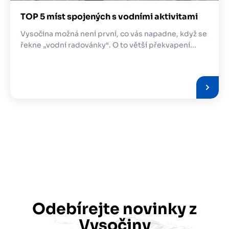
TOP 5 míst spojených s vodními aktivitami
Vysočina možná není první, co vás napadne, když se
řekne „vodní radovánky“. O to větší překvapení...
Odebírejte novinky z
Vysočiny