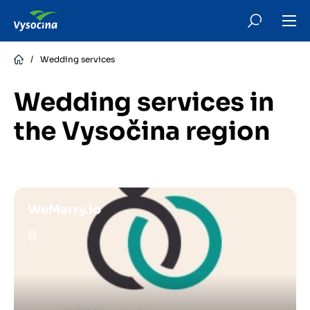
Skip
to
main
content
/
Wedding services
Wedding services in
the Vysočina region
WeMarry.io