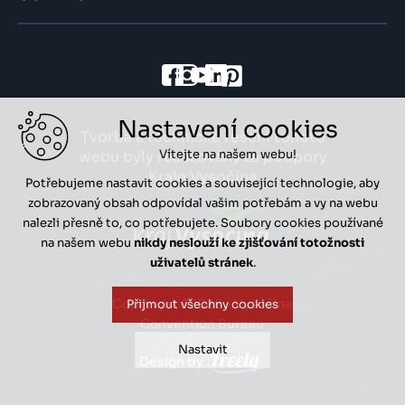
Nastavení cookies
Tvorba a technické řešení tohoto
Vítejte na našem webu!
webu byly realizovány za podpory
Kraje Vysočina
Potřebujeme nastavit cookies a související technologie, aby
zobrazovaný obsah odpovídal vašim potřebám a vy na webu
nalezli přesně to, co potřebujete. Soubory cookies používané
na našem webu
nikdy neslouží ke zjišťování totožnosti
uživatelů stránek
.
Copyright ©2026 - Vysočina
Přijmout všechny cookies
Convention Bureau
Nastavit
Design by
Technická cookies