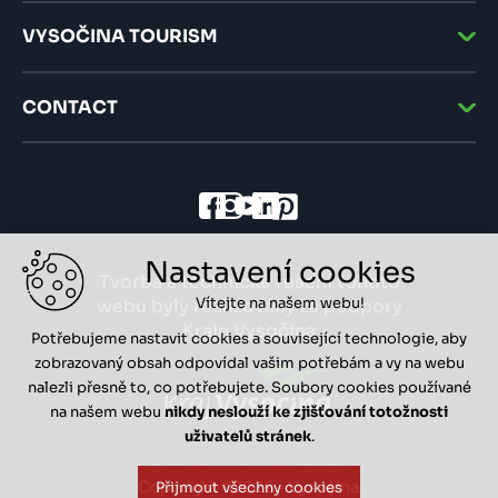
VYSOČINA TOURISM
CONTACT
Nastavení cookies
Tvorba a technické řešení tohoto
Vítejte na našem webu!
webu byly realizovány za podpory
Kraje Vysočina
Potřebujeme nastavit cookies a související technologie, aby
zobrazovaný obsah odpovídal vašim potřebám a vy na webu
nalezli přesně to, co potřebujete. Soubory cookies používané
na našem webu
nikdy neslouží ke zjišťování totožnosti
uživatelů stránek
.
Copyright ©2026 - Vysočina
Přijmout všechny cookies