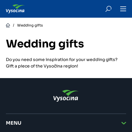
Skip
to
main
content
/
Wedding gifts
Wedding gifts
Do you need some inspiration for your wedding gifts?
Gift a piece of the Vysočina region!
MENU