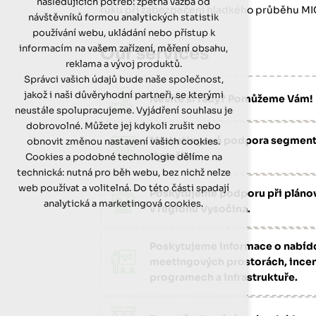
následujících potřeb: zpětná vazba od
udržení kontextu stránek (session): případná
ruku při zabezpečení hladkého průběhu MIC
návštěvníků formou analytických statistik
přihlášení, volby jazyka, apod.
používání webu, ukládání nebo přístup k
Volitelná cookies
informacím na vašem zařízení, měření obsahu,
Our services
analytická pro anonymizované vyhodnocení
reklama a vývoj produktů.
návštěvnosti
Správci vašich údajů bude naše společnost,
marketingová cookies (Google)
Image
jakož i naši důvěryhodní partneři, se kterými
Nevíte si rady? Pomůžeme Vám!
Více informací o cookies na našem webu
neustále spolupracujeme. Vyjádření souhlasu je
dobrovolné. Můžete jej kdykoli zrušit nebo
Přijmout všechny cookies
Marketingová podpora segment
obnovit změnou nastavení vašich cookies.
Image
Vysočina.
Cookies a podobné technologie dělíme na
technická: nutná pro běh webu, bez nichž nelze
Odmítnout vše
web používat a volitelná. Do této části spadají
Poskytujeme podporu při plánov
Image
analytická a marketingová cookies.
v regionu Vysočina.
Poskytujeme informace o nabíd
Image
meetingových prostorách, incen
programech a infrastruktuře.
Image