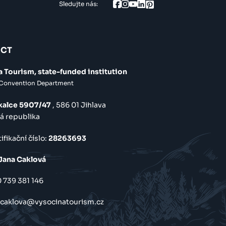
Sledujte nás:
CT
 Tourism, state-funded institution
 Convention Department
kalce 5907/47
, 586 01 Jihlava
á republika
ifikační číslo:
28263693
 Jana Caklová
 739 381 146
.caklova@vysocinatourism.cz