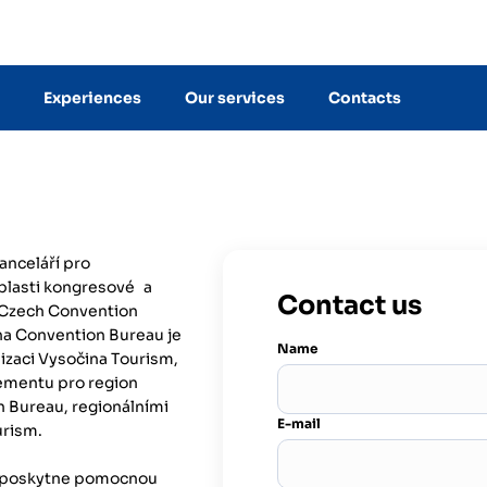
Experiences
Our services
Contacts
anceláří pro
blasti kongresové a
Contact us
m Czech Convention
čina Convention Bureau je
Name
izaci Vysočina Tourism,
gementu pro region
 Bureau, regionálními
E-mail
urism.
m poskytne pomocnou