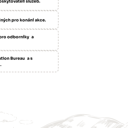
skytovateli služeb.
dných pro konání akce.
pro odborníky a
tion Bureau a s
.