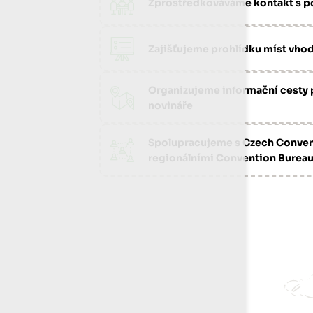
Zprostředkováváme kontakt s po
Image
Zajišťujeme prohlídku míst vho
Organizujeme informační cesty 
Image
novináře
Spolupracujeme s Czech Conven
Image
regionálními Convention Bureau