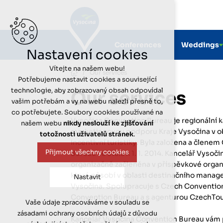
Skip
to
main
content
Conferences
Weddings
Hlavní
Nastavení cookies
menu
Vítejte na našem webu!
/
Our services
Potřebujeme nastavit cookies a související
technologie, aby zobrazovaný obsah odpovídal
Our services
vašim potřebám a vy na webu nalezli přesně to,
co potřebujete. Soubory cookies používané na
Vysočina Convention Bureau je regionální k
našem webu
nikdy neslouží ke zjišťování
marketingovou podporu Kraje Vysočina v o
totožnosti uživatelů stránek
.
incentivní turistiky. Byla založena a člene
Přijmout všechny cookies
Bureau se stala k 1. 1. 2014. Kancelář Vyso
organizačně začleněna v příspěvkové organ
která působí v oblasti destinačního mana
Nastavit
Vysočina. Spolupracuje s Czech Convention
Convention Bureau a s agenturou CzechTo
Vaše údaje zpracováváme v souladu se
Technická cookies
zásadami ochrany osobních údajů z důvodu
nutná pro provozování webu
Kancelář Vysočina Convention Bureau vá