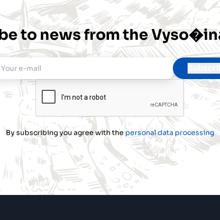
be to news from the Vyso�in
Your
e-
mail
By subscribing you agree with the
personal data processing