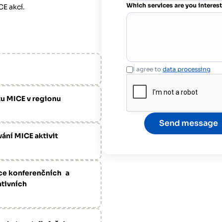
Which services are you interes
E akcí.
I agree to
data processing
u MICE v regionu
ání MICE aktivit
ce konferenčních a
tivních