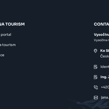
NA TOURISM
CONTA
 portal
Vysočina
Vysočina
a tourism
Ke S
ice
Česk
Ident
Ing.
+420
jana