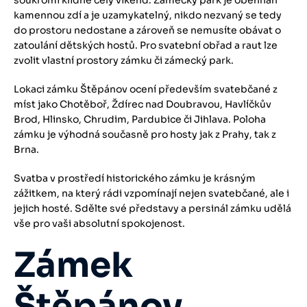
soukromí klidně celý víkend. Zámecký park je obehnán
kamennou zdí a je uzamykatelný, nikdo nezvaný se tedy
do prostoru nedostane a zároveň se nemusíte obávat o
zatoulání dětských hostů. Pro svatební obřad a raut lze
zvolit vlastní prostory zámku či zámecký park.
Lokaci zámku Štěpánov ocení především svatebčané z
míst jako Chotěboř, Ždírec nad Doubravou, Havlíčkův
Brod, Hlinsko, Chrudim, Pardubice či Jihlava. Poloha
zámku je výhodná současně pro hosty jak z Prahy, tak z
Brna.
Svatba v prostředí historického zámku je krásným
zážitkem, na který rádi vzpomínají nejen svatebčané, ale i
jejich hosté. Sdělte své představy a persinál zámku udělá
vše pro vaši absolutní spokojenost.
Zámek
Štěpánov