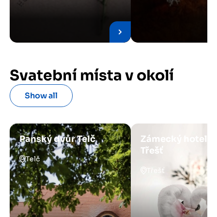
Svatební místa v okolí
Show all
Panský dvůr Telč
Zámecký hotel
Třešť
Telč
Třešť