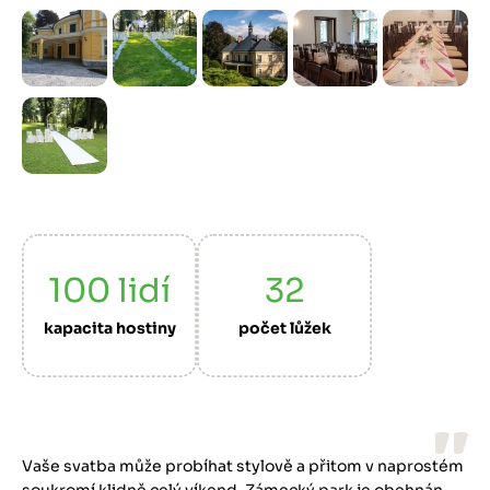
Předchozí
Další
100
lidí
32
kapacita hostiny
počet lůžek
Vaše svatba může probíhat stylově a přitom v naprostém