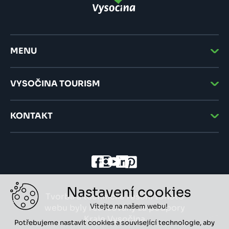
MENU
VYSOČINA TOURISM
KONTAKT
Nastavení cookies
Tvorba a technické řešení tohoto
Vítejte na našem webu!
webu byly realizovány za podpory
Kraje Vysočina
Potřebujeme nastavit cookies a související technologie, aby