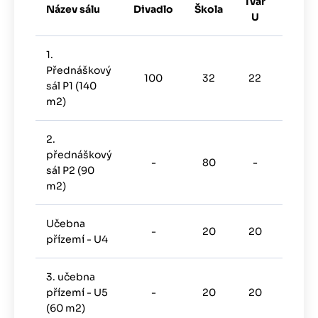
Tvar
Název sálu
Divadlo
Škola
Zased
U
1.
Přednáškový
100
32
22
75
sál P1 (140
m2)
2.
přednáškový
-
80
-
-
sál P2 (90
m2)
Učebna
-
20
20
-
přízemí - U4
3. učebna
přízemí - U5
-
20
20
-
(60 m2)