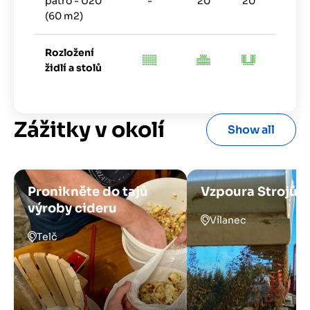
patro - U20
-
20
20
-
(60 m2)
Rozložení
židlí a stolů
Zážitky v okolí
Show all
Pronikněte do tajů
Vzpoura Strojů
výroby cideru
Vílanec
Telč