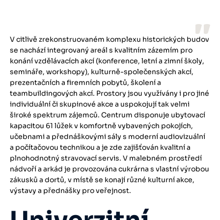
V citlivě zrekonstruovaném komplexu historických budov
se nachází integrovaný areál s kvalitním zázemím pro
konání vzdělávacích akcí (konference, letní a zimní školy,
semináře, workshopy), kulturně-společenských akcí,
prezentačních a firemních pobytů, školení a
teambuildingových akcí. Prostory jsou využívány i pro jiné
individuální či skupinové akce a uspokojují tak velmi
široké spektrum zájemců. Centrum disponuje ubytovací
kapacitou 61 lůžek v komfortně vybavených pokojích,
učebnami a přednáškovými sály s moderní audiovizuální
a počítačovou technikou a je zde zajišťován kvalitní a
plnohodnotný stravovací servis. V malebném prostředí
nádvoří a arkád je provozována cukrárna s vlastní výrobou
zákusků a dortů, v místě se konají různé kulturní akce,
výstavy a přednášky pro veřejnost.