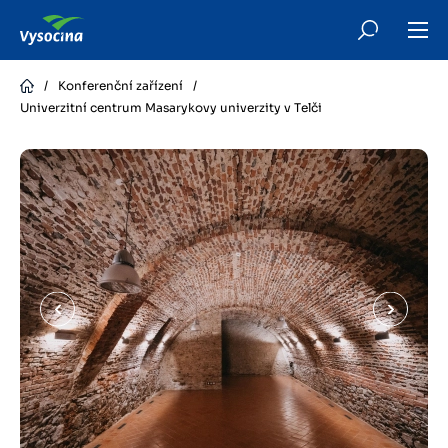
Skip
to
main
content
/
Konferenční zařízení
/
Univerzitní centrum Masarykovy univerzity v Telči
Předchozí
Další