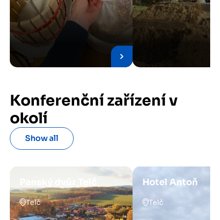
Konferenční zařízení v
okolí
Show all
Panský dvůr Telč
Hotel Antoň
Telč
Telč