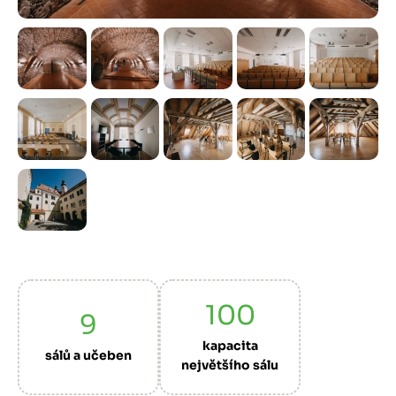
Předchozí
Další
100
9
kapacita
sálů a učeben
největšího sálu