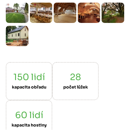
Předchozí
Další
150
lidí
28
kapacita obřadu
počet lůžek
60
lidí
kapacita hostiny