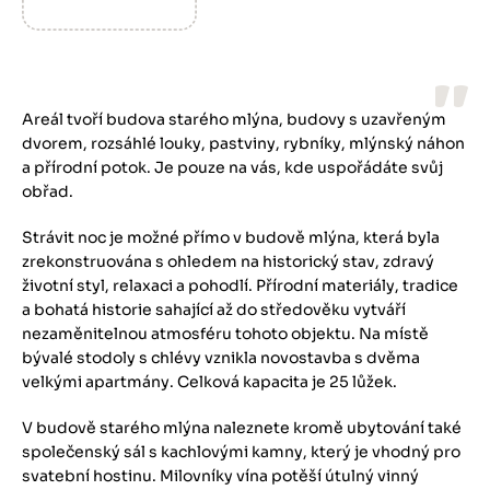
Areál tvoří budova starého mlýna, budovy s uzavřeným
dvorem, rozsáhlé louky, pastviny, rybníky, mlýnský náhon
a přírodní potok. Je pouze na vás, kde uspořádáte svůj
obřad.
Strávit noc je možné přímo v budově mlýna, která byla
zrekonstruována s ohledem na historický stav, zdravý
životní styl, relaxaci a pohodlí. Přírodní materiály, tradice
a bohatá historie sahající až do středověku vytváří
nezaměnitelnou atmosféru tohoto objektu. Na místě
bývalé stodoly s chlévy vznikla novostavba s dvěma
velkými apartmány. Celková kapacita je 25 lůžek.
V budově starého mlýna naleznete kromě ubytování také
společenský sál s kachlovými kamny, který je vhodný pro
svatební hostinu. Milovníky vína potěší útulný vinný