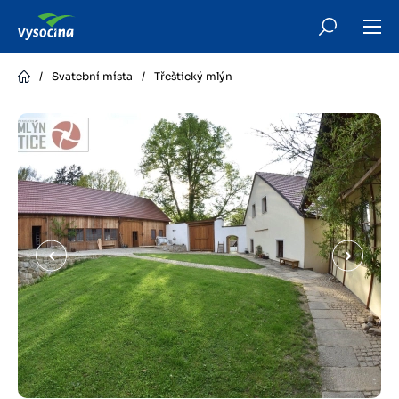
Skip
to
main
content
/
Svatební místa
/
Třeštický mlýn
Předchozí
Další