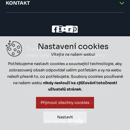
KONTAKT
Nastavení cookies
Tvorba a technické řešení tohoto
Vítejte na našem webu!
webu byly realizovány za podpory
Kraje Vysočina
Potřebujeme nastavit cookies a související technologie, aby
zobrazovaný obsah odpovídal vašim potřebám a vy na webu
nalezli přesně to, co potřebujete. Soubory cookies používané
na našem webu
nikdy neslouží ke zjišťování totožnosti
uživatelů stránek
.
Copyright ©2026 - Vysočina
Přijmout všechny cookies
Convention Bureau
Nastavit
Design by