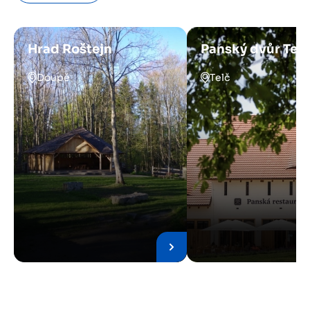
Hrad Roštejn
Panský dvůr Telč
Doupě
Telč