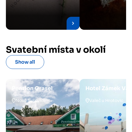
Svatební místa v okolí
Show all
Penzion Grasel
Hotel Zámek Val
Nové Syrovice
Valeč u Hrotovic