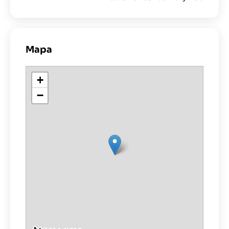
Mapa
+
−