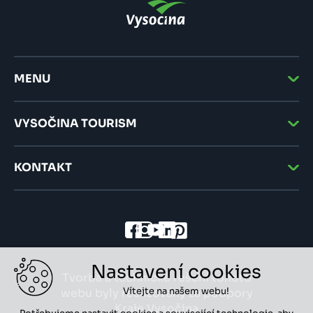
MENU
VYSOČINA TOURISM
KONTAKT
Nastavení cookies
Tvorba a technické řešení tohoto
Vítejte na našem webu!
webu byly realizovány za podpory
Kraje Vysočina